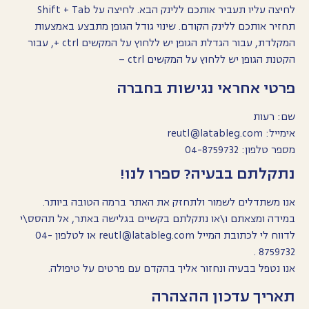
לחיצה עליו תעביר אותכם ללינק הבא. לחיצה על Shift + Tab
תחזיר אותכם ללינק הקודם. שינוי גודל הגופן מתבצע באמצעות
המקלדת, עבור הגדלת הגופן יש ללחוץ על המקשים ctrl +, עבור
הקטנת הגופן יש ללחוץ על המקשים ctrl –
פרטי אחראי נגישות בחברה
שם: רעות
אימייל:
reutl@latableg.com
מספר טלפון:
04-8759732
נתקלתם בבעיה? ספרו לנו!
אנו משתדלים לשמור ולתחזק את האתר ברמה הטובה ביותר.
במידה ומצאתם ו\או נתקלתם בקשיים בגלישה באתר, אל תהסס\י
לדווח לי לכתובת המייל
reutl@latableg.com
או לטלפון
04-
.
8759732
אנו נטפל בבעיה ונחזור אליך בהקדם עם פרטים על טיפולה.
תאריך עדכון ההצהרה