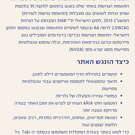
התאמות הנגישות באתר שלנו בוצעו בהתאם לתקנה 35 בתקנות
שוויון זכויות לאנשים עם מוגבלות (התאמות נגישות לשירות)
התשע"ג 2013 ,לתקן הישראלי ת"י 5568 המבוסס על הנחיות
2.0WCAG לרמה AA ובכפוף לשינויים והתאמות שבוצעו במסמך התקן
הישראלי. התאמת הנגישות נבדקה בדפדפנים המובילים כגון
פיירפוקס וכרום בגירסאות האחרונות, וכלה שימוש טכנולוגיות
מסייעות מסוג קורא מסך (NVDA)
כיצד הונגש האתר
קישורים בתחילת הדף המאפשרים דילוג לתוכן.
תיאור טקסטואלי לתמונות ואייקונים עבור טכנולוגיות
מסייעות.
כפתורי עצירה והפעלה של גלריות.
הוטמעו חוקי ARIA העוזרים לפרש את תוכן האתר בצורה
מדויקת וטובה יותר.
הנגשת תפריטים, טפסים, היררכיית כותרות, רכיב טאבים,
חלונות קופצים ועוד.
כדי לנווט באתר בעזרת המקלדת השתמשו בכפתור ה-Tab. כל